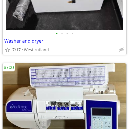
•
•
•
•
Washer and dryer
7/17
West rutland
$700