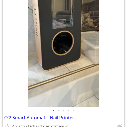
•
•
•
•
•
O'2 Smart Automatic Nail Printer
4h ago
Dollard des ormeaux