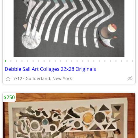
•
•
•
•
•
•
•
•
•
•
•
•
•
•
•
•
•
•
•
•
•
•
•
•
Debbie Sall Art Collages 22x28 Originals
7/12
Guilderland, New York
$250