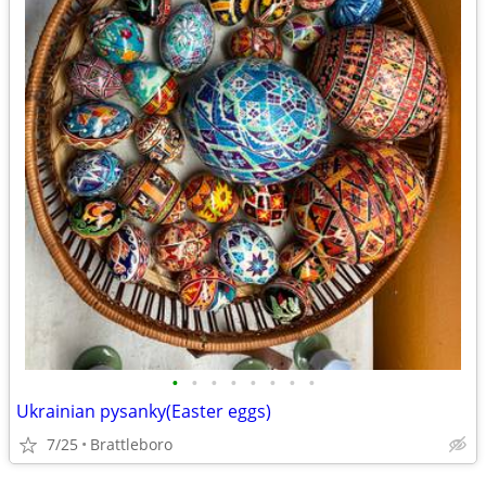
•
•
•
•
•
•
•
•
Ukrainian pysanky(Easter eggs)
7/25
Brattleboro