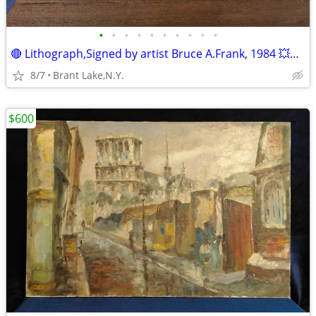
•
•
•
•
•
•
•
•
•
•
🔴 Lithograph,Signed by artist Bruce A.Frank, 1984 💥Reduced!
8/7
Brant Lake,N.Y.
$600