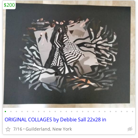
$200
•
•
•
•
•
•
•
•
•
•
•
•
•
•
•
•
•
•
•
•
•
•
•
•
ORIGINAL COLLAGES by Debbie Sall 22x28 in
7/16
Guilderland, New York