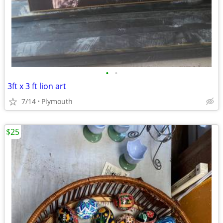
•
•
3ft x 3 ft lion art
7/14
Plymouth
$25