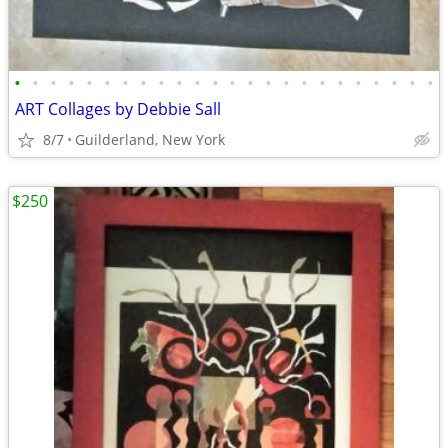
•
•
•
•
•
•
•
•
•
•
•
•
•
•
•
•
•
•
•
•
•
•
•
•
ART Collages by Debbie Sall
8/7
Guilderland, New York
$250