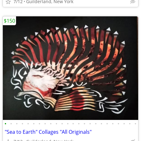
7/12
Guilderland, New York
$150
•
•
•
•
•
•
•
•
•
•
•
•
•
•
•
•
•
•
•
•
•
•
•
•
"Sea to Earth" Collages "All Originals"