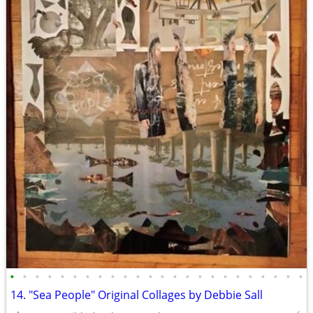
•
•
•
•
•
•
•
•
•
•
•
•
•
•
•
•
•
•
•
•
•
•
•
•
14. "Sea People" Original Collages by Debbie Sall