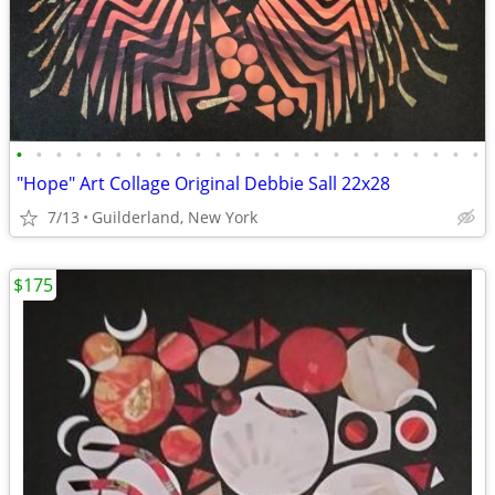
•
•
•
•
•
•
•
•
•
•
•
•
•
•
•
•
•
•
•
•
•
•
•
•
"Hope" Art Collage Original Debbie Sall 22x28
7/13
Guilderland, New York
$175