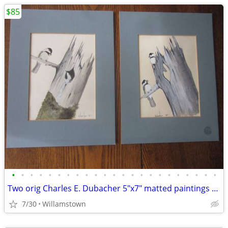
$85
•
•
•
•
•
•
•
•
•
•
•
•
•
•
•
•
•
•
•
•
•
•
•
Two orig Charles E. Dubacher 5"x7" matted paintings "Zebra Finches"
7/30
Willamstown