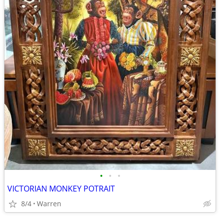
•
•
•
VICTORIAN MONKEY POTRAIT
8/4
Warren