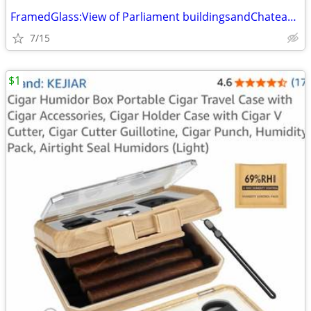
FramedGlass:View of Parliament buildingsandChateau Laurier-John Pryce
7/15
$1