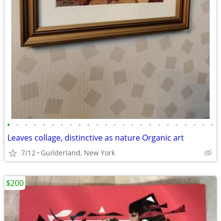
•
•
•
•
•
•
•
•
•
•
•
•
•
•
•
•
•
•
•
•
•
•
•
•
Leaves collage, distinctive as nature Organic art
7/12
Guilderland, New York
$200