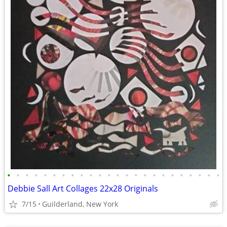
•
•
•
•
•
•
•
•
•
•
•
•
•
•
•
•
•
•
•
•
•
•
•
•
Debbie Sall Art Collages 22x28 Originals
7/15
Guilderland, New York