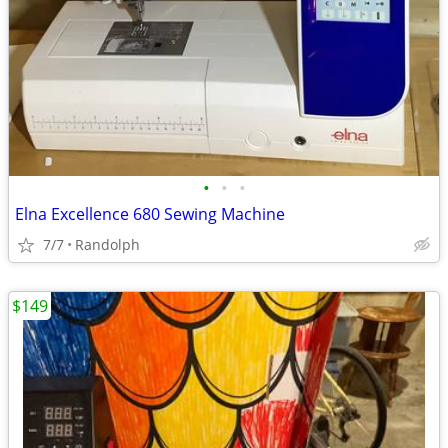
•
•
•
Elna Excellence 680 Sewing Machine
7/7
Randolph
$149