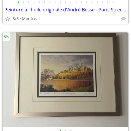
•
•
•
•
•
•
•
•
•
•
•
•
•
•
•
•
•
•
•
Peinture à l'huile originale d'André Besse - Paris Street Scene 24"x36"
8/3
Montreal
$5
•
•
•