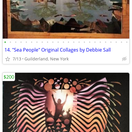
•
•
•
•
•
•
•
•
•
•
•
•
•
•
•
•
•
•
•
•
•
•
•
•
14. "Sea People" Original Collages by Debbie Sall
7/13
Guilderland, New York
$200