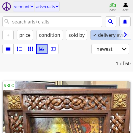
vermont
arts+crafts
post
acct
+
price
condition
sold by
✓ delivery availab
newest
1
of 60
$300